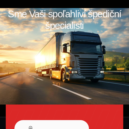
Sme Vaši spoľahliví špediční
špecialisti