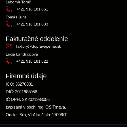
Ľubomír Toráč
+421 918 181 861
Tomáš Juriš
+421 918 181 833
Fakturačné oddelenie
faktury@dopravapema.sk
Lucia Landričičová
+421 918 181 822
Firemné údaje
IČO: 36270831
DIČ: 2021988056
IČ DPH: SK2021988056
zapísaná v obch. reg. OS Trnava,
Oddiel: Sro, Vložka číslo: 17006/T