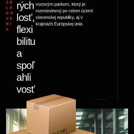
rých
SK
vozovým parkom, ktorý je
LA
rozmiestnený po celom území
DO
losť,
slovenskej republiky, aj v
VA
krajínách Európskej únie.
NI
flexi
A
bilitu
a
spoľ
ahli
vosť