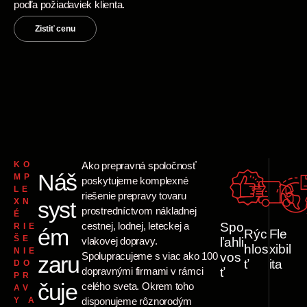
podľa požiadaviek klienta.
Zistiť cenu
KO
Ako prepravná spoločnosť
Náš
MP
poskytujeme komplexné
LE
riešenie prepravy tovaru
XN
syst
prostredníctvom nákladnej
É
cestnej, lodnej, leteckej a
Spo
RIE
ém
Rýc
Fle
ŠE
vlakovej dopravy.
ľahli
hlos
xibil
NIE
Spolupracujeme s viac ako 100
vos
zaru
ť
ita
DO
dopravnými firmami v rámci
ť
PR
čuje
celého sveta. Okrem toho
AV
Y A
disponujeme rôznorodým