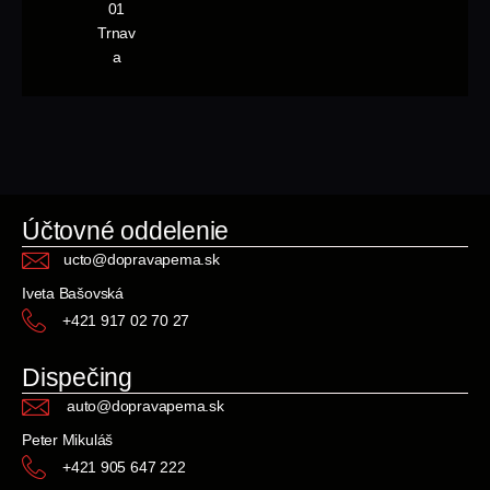
01
Trnav
a
Účtovné oddelenie
ucto@dopravapema.sk
Iveta Bašovská
+421 917 02 70 27
Dispečing
auto@dopravapema.sk
Peter Mikuláš
+421 905 647 222