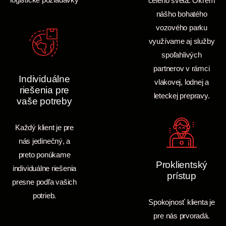
celého sveta. Okrem
nášho bohatého
vozového parku
využívame aj služby
spoľahlivých
partnerov v rámci
Individuálne
vlakovej, lodnej a
riešenia pre
leteckej prepravy.
vaše potreby
Každý klient je pre
nás jedinečný, a
preto ponúkame
Proklientský
individuálne riešenia
prístup
presne podľa vašich
potrieb.
Spokojnosť klienta je
pre nás prvoradá.