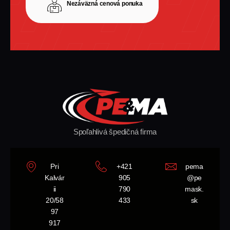
Nezáväzná cenová ponuka
Spoľahlivá špedičná firma
Pri
+421
pema
Kalvár
905
@pe
ii
790
mask.
20/58
433
sk
97
917