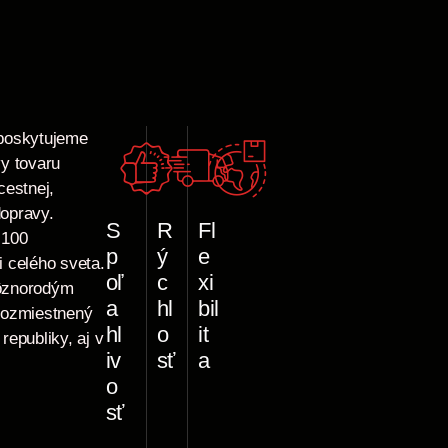
poskytujeme
y tovaru
cestnej,
dopravy.
S
R
Fl
 100
p
ý
e
 celého sveta.
oľ
c
xi
ôznorodým
a
hl
bil
rozmiestnený
hl
o
it
epubliky, aj v
iv
sť
a
o
sť