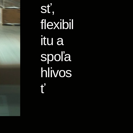
sť,
flexibil
itu a
spoľa
hlivos
ť