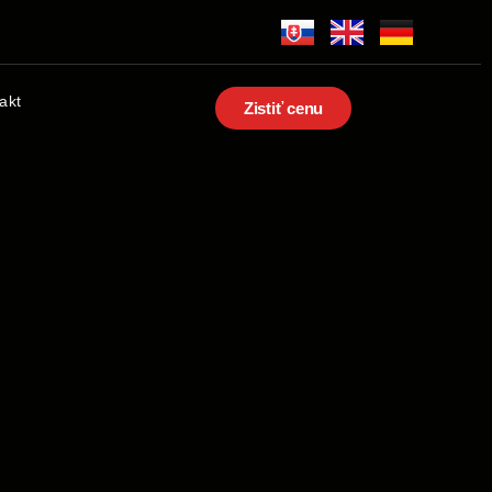
akt
Zistiť cenu