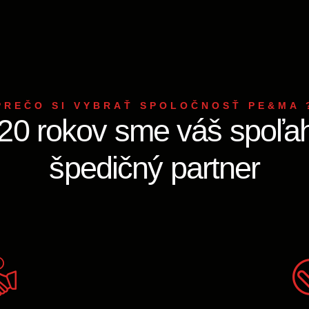
PREČO SI VYBRAŤ SPOLOČNOSŤ PE&MA 
20 rokov sme váš spoľah
špedičný partner