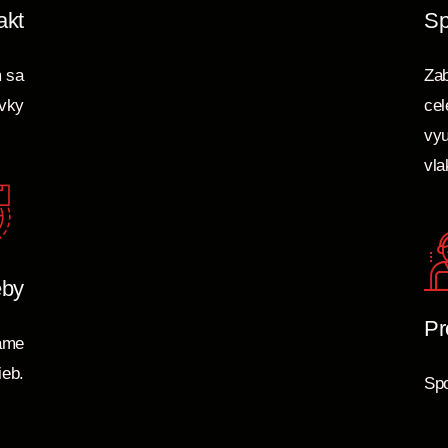
akt
Sp
m sa
Zab
avky
cel
vyu
vla
eby
Pr
kame
ieb.
Spo