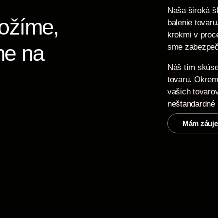
Naša široká šk
ložíme,
balenie tovar
krokmi v proc
me na
sme zabezpeči
Náš tím skúse
tovaru. Okrem
vašich tovarov
neštandardné 
Mám záuje