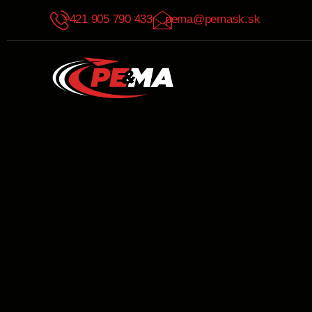
+421 905 790 433
pema@pemask.sk