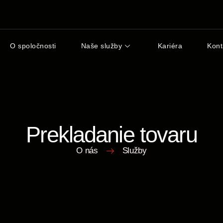
O spoločnosti
Naše služby
Kariéra
Kont
Prekladanie tovaru
O nás
Služby