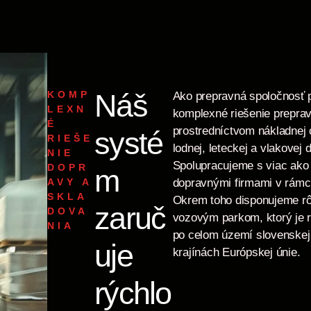
Náš
KOMP
Ako prepravná spoločnosť 
LEXN
komplexné riešenie preprav
É
prostredníctvom nákladnej 
systé
RIEŠE
lodnej, leteckej a vlakovej 
NIE
Spolupracujeme s viac ako
DOPR
m
AVY A
dopravnými firmami v rámci
SKLA
Okrem toho disponujeme r
zaruč
DOVA
vozovým parkom, ktorý je 
NIA
po celom území slovenskej r
uje
krajínách Európskej únie.
rýchlo