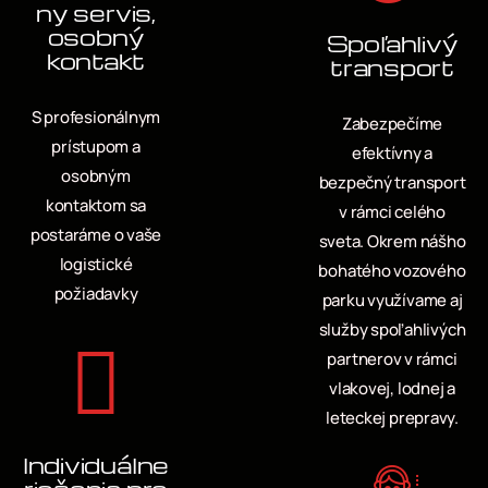
ny servis,
osobný
Spoľahlivý
kontakt
transport
S profesionálnym
Zabezpečíme
prístupom a
efektívny a
osobným
bezpečný transport
kontaktom sa
v rámci celého
postaráme o vaše
sveta. Okrem nášho
logistické
bohatého vozového
požiadavky
parku využívame aj
služby spoľahlivých
partnerov v rámci
vlakovej, lodnej a
leteckej prepravy.
Individuálne