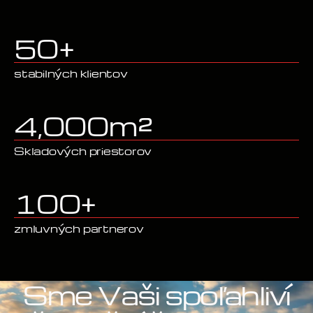
50
+
stabilných klientov
4,000
m²
Skladových priestorov
100
+
zmluvných partnerov
Sme Vaši spoľahliví