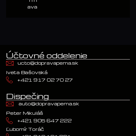
Trn
ava
Účtovné oddelenie
ucto@dopravapema.sk
Iveta Bašovská
+421 917 02 70 27
Dispečing
auto@dopravapema.sk
Peter Mikuláš
+421 905 647 222
Ľubomír Toráč