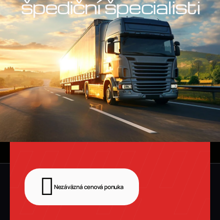
špediční špecialisti
Nezáväzná cenová ponuka