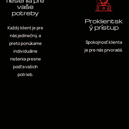
riešenia pre
vaše
potreby
Proklientsk
ý prístup
Každý klient je pre
nás jedinečný, a
Spokojnosť klienta
preto ponúkame
je pre nás prvoradá.
individuálne
riešenia presne
podľa vašich
potrieb.