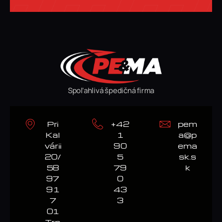
Spoľahlivá špedičná firma
Pri
+42
pem
Kal
1
a@p
várii
90
ema
20/
5
sk.s
58
79
k
97
0
91
43
7
3
01