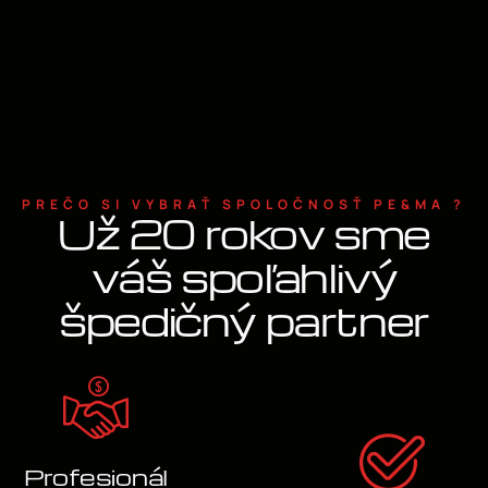
PREČO SI VYBRAŤ SPOLOČNOSŤ PE&MA ?
Už 20 rokov sme
váš spoľahlivý
špedičný partner
Profesionál