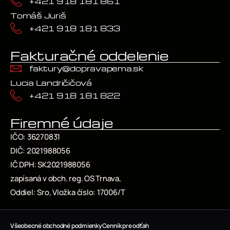
+421 918 181 861
Tomáš Juriš
+421 918 181 833
Fakturačné oddelenie
faktury@dopravapema.sk
Lucia Landričičová
+421 918 181 822
Firemné údaje
IČO: 36270831
DIČ: 2021988056
IČ DPH: SK2021988056
zapísaná v obch. reg. OS Trnava,
Oddiel: Sro, Vložka číslo: 17006/T
Všeobecné obchodné podmienky
Cenník pre odťah